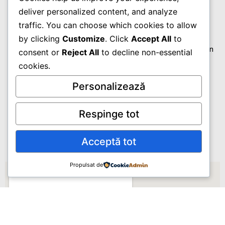
deliver personalized content, and analyze
traffic. You can choose which cookies to allow
Adresa
by clicking
Customize
. Click
Accept All
to
B-dul Lazăr Gheorghe, Nr. 42A(Intrarea din spatele blocului din
consent or
Reject All
to decline non-essential
Str. Labirint), Timișoara, Timis, Cod poștal: 300334, RO
cookies.
Personalizează
Telefon
+40765325265
Respinge tot
EMAIL
Acceptă tot
centrulmedicalalfamed@yahoo.com
Propulsat de