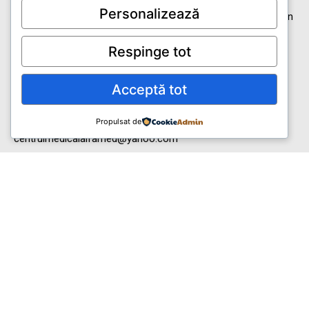
Adresa
Personalizează
B-dul Lazăr Gheorghe, Nr. 42A(Intrarea din spatele blocului din
Str. Labirint), Timișoara, Timis, Cod poștal: 300334, RO
Respinge tot
Telefon
+40765325265
Acceptă tot
EMAIL
Propulsat de
centrulmedicalalfamed@yahoo.com