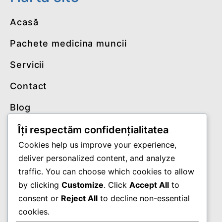
Acasă
Pachete medicina muncii
Servicii
Contact
Blog
Termeni și condiții
Îți respectăm confidențialitatea
Cookies help us improve your experience,
Politică de confidențialitate
deliver personalized content, and analyze
traffic. You can choose which cookies to allow
Contact
by clicking
Customize
. Click
Accept All
to
consent or
Reject All
to decline non-essential
cookies.