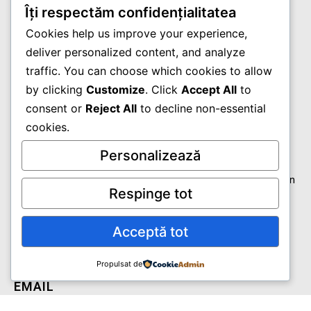
Blog
Îți respectăm confidențialitatea
Termeni și condiții
Cookies help us improve your experience,
deliver personalized content, and analyze
Politică de confidențialitate
traffic. You can choose which cookies to allow
by clicking
Customize
. Click
Accept All
to
Contact
consent or
Reject All
to decline non-essential
cookies.
Personalizează
Adresa
B-dul Lazăr Gheorghe, Nr. 42A(Intrarea din spatele blocului din
Respinge tot
Str. Labirint), Timișoara, Timis, Cod poștal: 300334, RO
Telefon
Acceptă tot
+40765325265
Propulsat de
EMAIL
centrulmedicalalfamed@yahoo.com